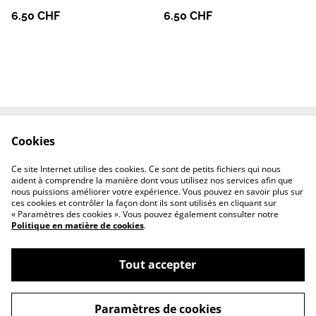
6.50 CHF
6.50 CHF
Cookies
Le site de l'Artélys
Contactez-nous
Termes et conditions
Politique de
Ce site Internet utilise des cookies. Ce sont de petits fichiers qui nous
confidentialité
aident à comprendre la manière dont vous utilisez nos services afin que
Politique de cookies
nous puissions améliorer votre expérience. Vous pouvez en savoir plus sur
ces cookies et contrôler la façon dont ils sont utilisés en cliquant sur
« Paramètres des cookies ». Vous pouvez également consulter notre
Politique en matière de cookies
.
Tout accepter
©
2026
L'Artélys
Paramètres de cookies