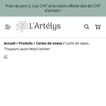
Frais de port à 7,50 CHF et livraison offerte dès 80 CHF
d'achats !
Accueil
/
Produits
/
Cartes de voeux
/
Carte de vœux -
"Toujours aussi Wouf-issime"