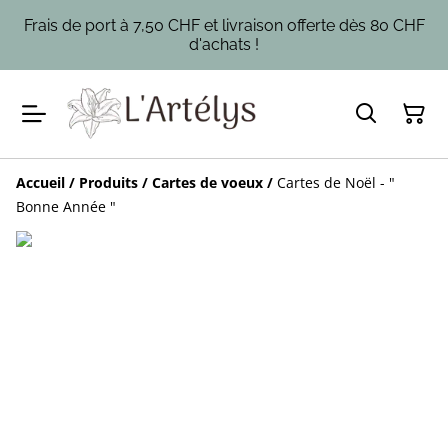
Frais de port à 7,50 CHF et livraison offerte dès 80 CHF
d'achats !
Accueil
/
Produits
/
Cartes de voeux
/
Cartes de Noël - "
Bonne Année "