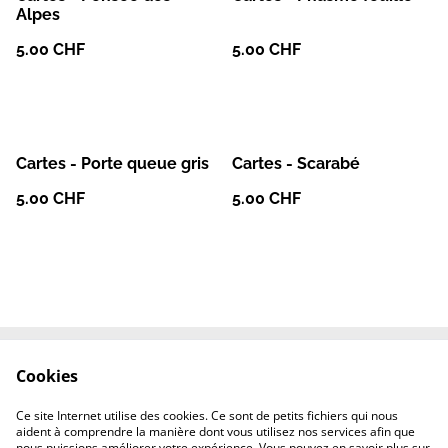
Alpes
5.00 CHF
5.00 CHF
Cartes - Porte queue gris
Cartes - Scarabé
5.00 CHF
5.00 CHF
Cookies
Le site de l'Artélys
Contactez-nous
Termes et conditions
Politique de
Ce site Internet utilise des cookies. Ce sont de petits fichiers qui nous
confidentialité
aident à comprendre la manière dont vous utilisez nos services afin que
Politique de cookies
nous puissions améliorer votre expérience. Vous pouvez en savoir plus sur