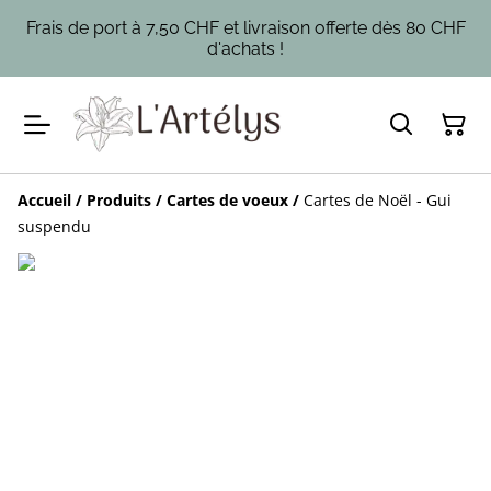
Frais de port à 7,50 CHF et livraison offerte dès 80 CHF
d'achats !
Accueil
/
Produits
/
Cartes de voeux
/
Cartes de Noël - Gui
suspendu