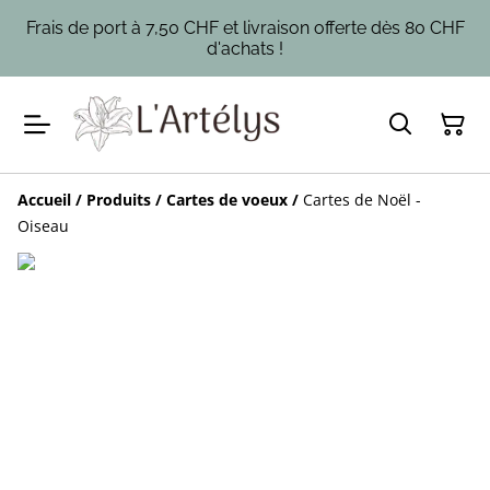
Frais de port à 7,50 CHF et livraison offerte dès 80 CHF
d'achats !
Accueil
/
Produits
/
Cartes de voeux
/
Cartes de Noël -
Oiseau