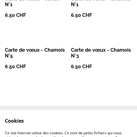
N°1
N°1
6.50 CHF
6.50 CHF
Carte de vœux - Chamois
Carte de vœux - Chamois
N°5
N°3
6.50 CHF
6.50 CHF
Cookies
Le site de l'Artélys
Contactez-nous
Termes et conditions
Politique de
Ce site Internet utilise des cookies. Ce sont de petits fichiers qui nous
confidentialité