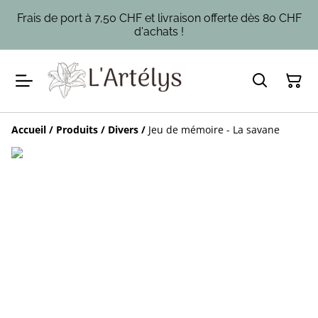
Frais de port à 7,50 CHF et livraison offerte dès 80 CHF
d'achats !
Accueil
/
Produits
/
Divers
/
Jeu de mémoire - La savane