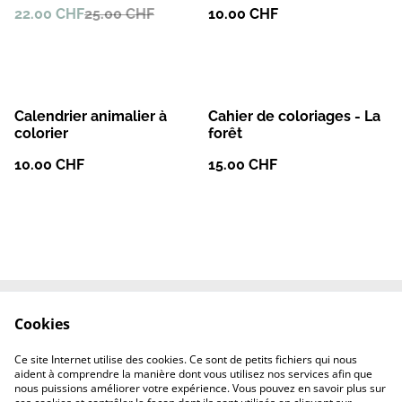
22.00 CHF
25.00 CHF
10.00 CHF
Calendrier animalier à
Cahier de coloriages - La
colorier
forêt
10.00 CHF
15.00 CHF
Cookies
Le site de l'Artélys
Contactez-nous
Termes et conditions
Politique de
Ce site Internet utilise des cookies. Ce sont de petits fichiers qui nous
confidentialité
aident à comprendre la manière dont vous utilisez nos services afin que
Politique de cookies
nous puissions améliorer votre expérience. Vous pouvez en savoir plus sur