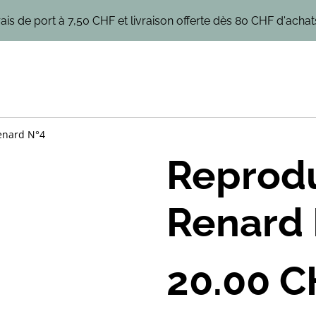
rais de port à 7,50 CHF et livraison offerte dès 80 CHF d'achats
enard N°4
Reprodu
Renard 
20.00 C