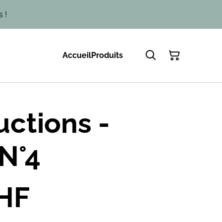
 !
Accueil
Produits
ctions -
N°4
HF